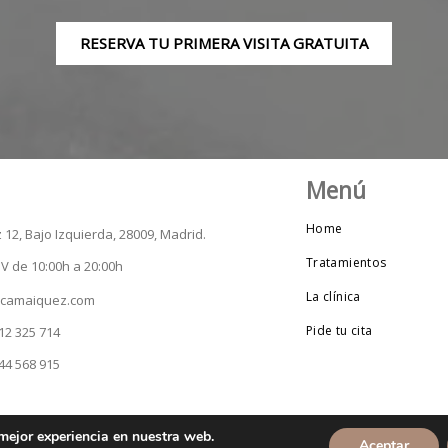
RESERVA TU PRIMERA VISITA GRATUITA
Menú
Home
12, Bajo Izquierda, 28009, Madrid.
Tratamientos
- V de 10:00h a 20:00h
La clínica
nicamaiquez.com
Pide tu cita
12 325 714
44 568 915
Copyright © 2023 Maiquez | Hecho con
por Baobab Marketing
 mejor experiencia en nuestra web.
Aceptar