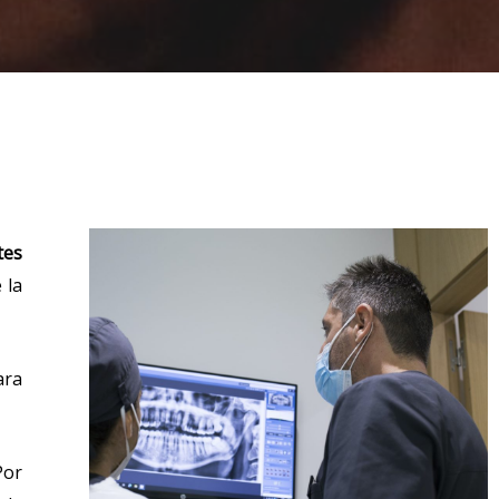
tes
 la
ara
Por