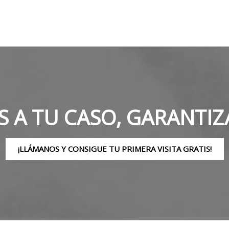
 A TU CASO, GARANTIZ
¡LLÁMANOS Y CONSIGUE TU PRIMERA VISITA GRATIS!