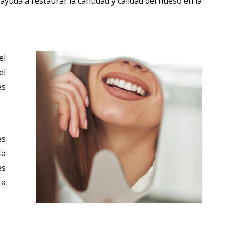
yuda a restaurar la cantidad y calidad del hueso en la
el
el
és
es
ta
es
ra