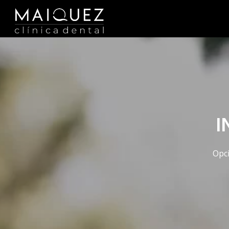
I
Opci